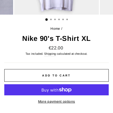
Home
/
Nike 90's T-Shirt XL
Regular
€22.00
price
Tax included.
Shipping
calculated at checkout.
ADD TO CART
More payment options