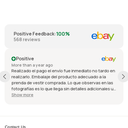
100%
Positive Feedback
:
568
reviews
Positive
P
ore than a year ago
Mor
ealizado el pago el envío fue inmediato no tardo en
Grea
ealizarlo. Embalaje del producto adecuado a la
exa
renda de vestir comprada. Lo que observas en las
item
otografías es lo que llega sin detalles adicionales u
def
mitidos. El precio fue adecuado considerando el
how more
stado de la chamarra y la paquetería rápida.
olvería a comprar con él y espero recibir un
escuento adicional 😄
Contact Us