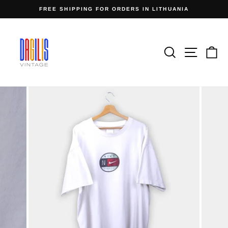
Skip
FREE SHIPPING FOR ORDERS IN LITHUANIA
to
Pause
content
slideshow
Search
Site n
C